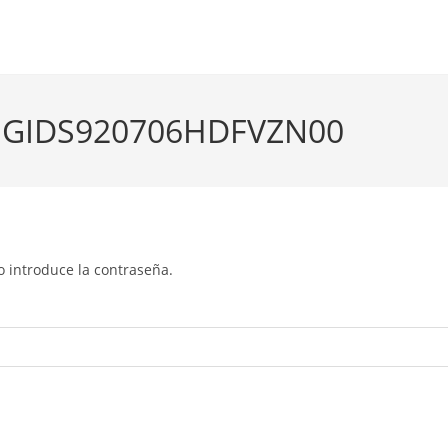
ado GIDS920706HDFVZN00
o introduce la contraseña.