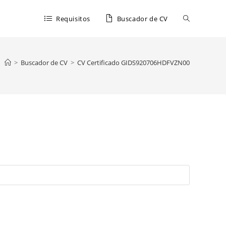
Requisitos
Buscador de CV
>
Buscador de CV
>
CV Certificado GIDS920706HDFVZN00