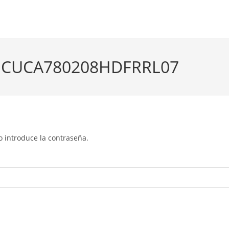
ado CUCA780208HDFRRL07
o introduce la contraseña.