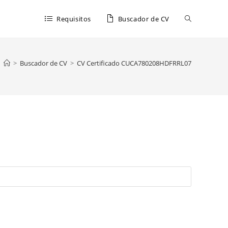
Requisitos
Buscador de CV
>
Buscador de CV
>
CV Certificado CUCA780208HDFRRL07