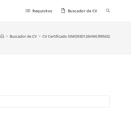
Requisitos
Buscador de CV
>
Buscador de CV
>
CV Certificado SIMD930126HMCRRN02