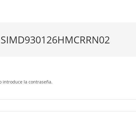
ado SIMD930126HMCRRN02
o introduce la contraseña.