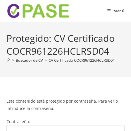
Ir
al
Menú
contenido
Protegido: CV Certificado
COCR961226HCLRSD04
>
Buscador de CV
>
CV Certificado COCR961226HCLRSD04
Este contenido está protegido por contraseña. Para verlo
introduce la contraseña.
Contraseña: