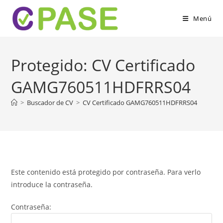
Ir
al
Menú
contenido
Protegido: CV Certificado
GAMG760511HDFRRS04
>
Buscador de CV
>
CV Certificado GAMG760511HDFRRS04
Este contenido está protegido por contraseña. Para verlo
introduce la contraseña.
Contraseña: