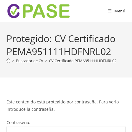
Ir
al
Menú
contenido
Protegido: CV Certificado
PEMA951111HDFNRL02
>
Buscador de CV
>
CV Certificado PEMA951111HDFNRL02
Este contenido está protegido por contraseña. Para verlo
introduce la contraseña.
Contraseña: